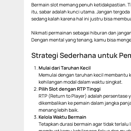
Bermain slot memang penuh ketidakpastian. T
itu, sabar adalah kunci utama. Jangan tergoda
sedang kalah karena hal ini justru bisa membu
Nikmati permainan sebagai hiburan dan jangan
Dengan mental yang tenang, kamu bisa mengelo
Strategi Sederhana untuk Pe
Mulai dari Taruhan Kecil
Memulai dengan taruhan kecil membantu ka
kehilangan modal dalam waktu singkat.
Pilih Slot dengan RTP Tinggi
RTP (Return to Player) adalah persentase
dikembalikan ke pemain dalam jangka panja
menang lebih baik.
Kelola Waktu Bermain
Tetapkan durasi bermain agar tidak terlalu 