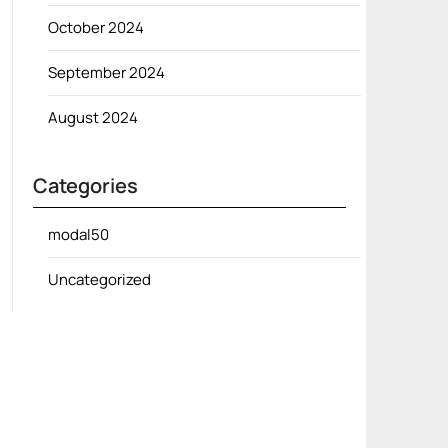
October 2024
September 2024
August 2024
Categories
modal50
Uncategorized