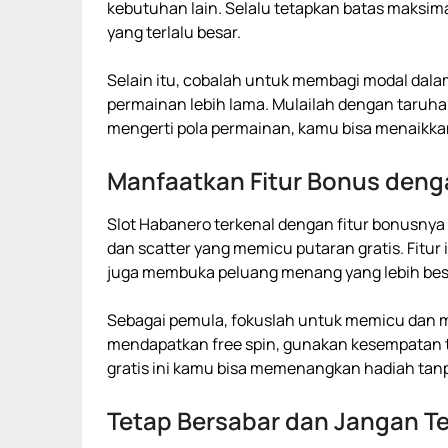
kebutuhan lain. Selalu tetapkan batas maksi
yang terlalu besar.
Selain itu, cobalah untuk membagi modal dala
permainan lebih lama. Mulailah dengan taruha
mengerti pola permainan, kamu bisa menaikka
Manfaatkan Fitur Bonus denga
Slot Habanero terkenal dengan fitur bonusnya y
dan scatter yang memicu putaran gratis. Fitur
juga membuka peluang menang yang lebih bes
Sebagai pemula, fokuslah untuk memicu dan mem
mendapatkan free spin, gunakan kesempatan t
gratis ini kamu bisa memenangkan hadiah ta
Tetap Bersabar dan Jangan T