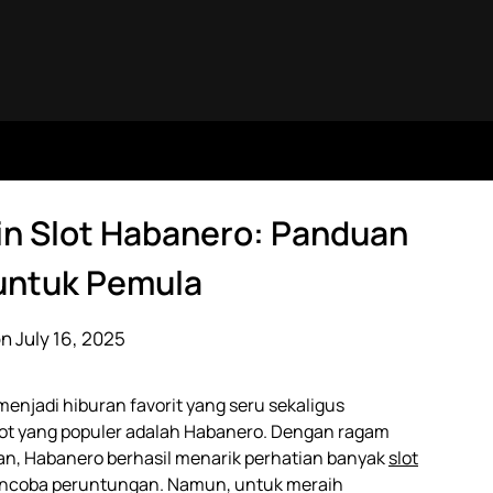
in Slot Habanero: Panduan
untuk Pemula
n July 16, 2025
enjadi hiburan favorit yang seru sekaligus
ot yang populer adalah Habanero. Dengan ragam
an, Habanero berhasil menarik perhatian banyak
slot
encoba peruntungan. Namun, untuk meraih