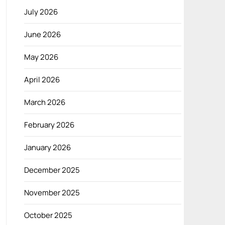
July 2026
June 2026
May 2026
April 2026
March 2026
February 2026
January 2026
December 2025
November 2025
October 2025