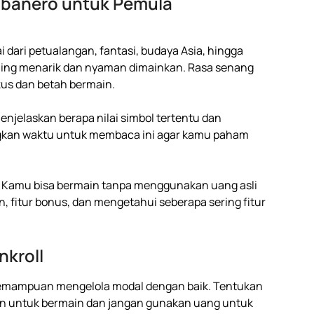
abanero untuk Pemula
dari petualangan, fantasi, budaya Asia, hingga
 paling menarik dan nyaman dimainkan. Rasa senang
us dan betah bermain.
njelaskan berapa nilai simbol tertentu dan
gkan waktu untuk membaca ini agar kamu paham
. Kamu bisa bermain tanpa menggunakan uang asli
, fitur bonus, dan mengetahui seberapa sering fitur
nkroll
 kemampuan mengelola modal dengan baik. Tentukan
an untuk bermain dan jangan gunakan uang untuk