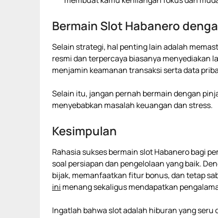
membuat kamu kehilangan fokus dan muda
Bermain Slot Habanero deng
Selain strategi, hal penting lain adalah memas
resmi dan terpercaya biasanya menyediakan l
menjamin keamanan transaksi serta data priba
Selain itu, jangan pernah bermain dengan pin
menyebabkan masalah keuangan dan stress.
Kesimpulan
Rahasia sukses bermain slot Habanero bagi pe
soal persiapan dan pengelolaan yang baik. 
bijak, memanfaatkan fitur bonus, dan tetap s
ini
menang sekaligus mendapatkan pengalama
Ingatlah bahwa slot adalah hiburan yang seru