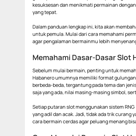
kesuksesan dan menikmati permainan dengan
yang tepat.
Dalam panduan lengkap ini, kita akan membah
untuk pemula. Mulai dari cara memahami perm
agar pengalaman bermainmu lebih menyenan
Memahami Dasar-Dasar Slot 
Sebelum mulai bermain, penting untuk memaha
Habanero umumnya memiliki format gulungan (
berbeda-beda, tergantung pada tema dan jenis
saja yang ada, nilai masing-masing simbol, serta
Setiap putaran slot menggunakan sistem RNG
yang adil dan acak. Jadi, tidak ada trik cura
cara bermain cerdas agar peluang menang bisa