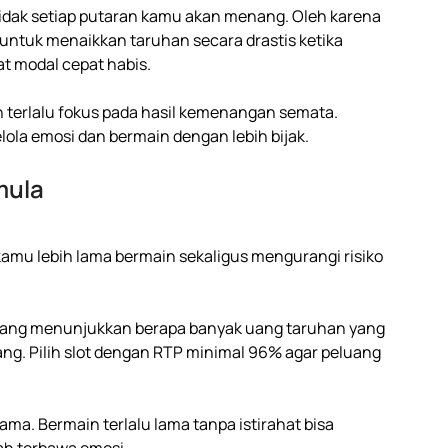
idak setiap putaran kamu akan menang. Oleh karena
 untuk menaikkan taruhan secara drastis ketika
at modal cepat habis.
 terlalu fokus pada hasil kemenangan semata.
la emosi dan bermain dengan lebih bijak.
mula
mu lebih lama bermain sekaligus mengurangi risiko
 yang menunjukkan berapa banyak uang taruhan yang
ng. Pilih slot dengan RTP minimal 96% agar peluang
lama. Bermain terlalu lama tanpa istirahat bisa