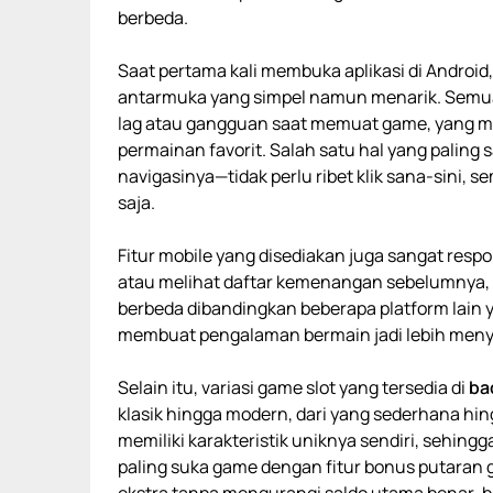
berbeda.
Saat pertama kali membuka aplikasi di Androi
antarmuka yang simpel namun menarik. Semua 
lag atau gangguan saat memuat game, yang 
permainan favorit. Salah satu hal yang paling s
navigasinya—tidak perlu ribet klik sana-sini, 
saja.
Fitur mobile yang disediakan juga sangat resp
atau melihat daftar kemenangan sebelumnya, 
berbeda dibandingkan beberapa platform lain 
membuat pengalaman bermain jadi lebih meny
Selain itu, variasi game slot yang tersedia di
ba
klasik hingga modern, dari yang sederhana hin
memiliki karakteristik uniknya sendiri, sehing
paling suka game dengan fitur bonus putaran