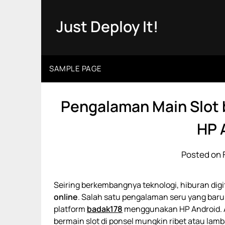
Skip
to
Just Deploy It!
content
SAMPLE PAGE
Pengalaman Main Slot 
HP 
Posted on 
Seiring berkembangnya teknologi, hiburan dig
online
. Salah satu pengalaman seru yang baru-
platform
badak178
menggunakan HP Android. A
bermain slot di ponsel mungkin ribet atau lam