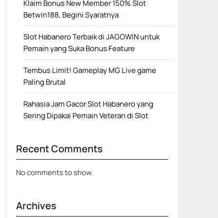
Klaim Bonus New Member 150% Slot
Betwin188, Begini Syaratnya
Slot Habanero Terbaik di JAGOWIN untuk
Pemain yang Suka Bonus Feature
Tembus Limit! Gameplay MG Live game
Paling Brutal
Rahasia Jam Gacor Slot Habanero yang
Sering Dipakai Pemain Veteran di Slot
Recent Comments
No comments to show.
Archives