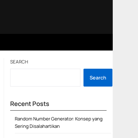
SEARCH
Search
Recent Posts
Random Number Generator: Konsep yang
Sering Disalahartikan