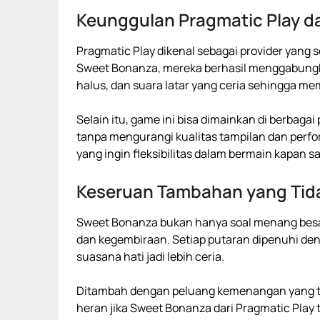
Keunggulan Pragmatic Play d
Pragmatic Play dikenal sebagai provider yang 
Sweet Bonanza, mereka berhasil menggabungk
halus, dan suara latar yang ceria sehingga m
Selain itu, game ini bisa dimainkan di berbaga
tanpa mengurangi kualitas tampilan dan perform
yang ingin fleksibilitas dalam bermain kapan sa
Keseruan Tambahan yang Tida
Sweet Bonanza bukan hanya soal menang besar
dan kegembiraan. Setiap putaran dipenuhi de
suasana hati jadi lebih ceria.
Ditambah dengan peluang kemenangan yang tin
heran jika Sweet Bonanza dari Pragmatic Play te