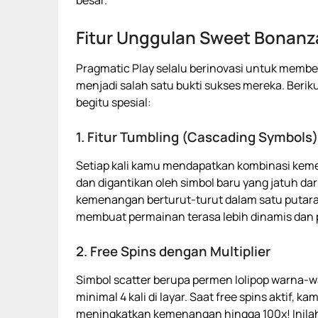
besar.
Fitur Unggulan Sweet Bonanza
Pragmatic Play selalu berinovasi untuk memb
menjadi salah satu bukti sukses mereka. Beri
begitu spesial:
1. Fitur Tumbling (Cascading Symbols)
Setiap kali kamu mendapatkan kombinasi kem
dan digantikan oleh simbol baru yang jatuh da
kemenangan berturut-turut dalam satu putara
membuat permainan terasa lebih dinamis dan 
2. Free Spins dengan Multiplier
Simbol scatter berupa permen lolipop warna-wa
minimal 4 kali di layar. Saat free spins aktif, 
meningkatkan kemenangan hingga 100x! Inilah