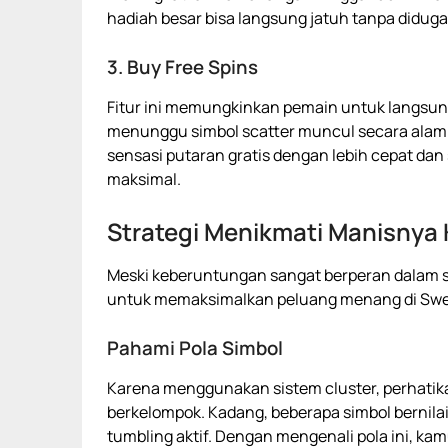
hadiah besar bisa langsung jatuh tanpa diduga
3. Buy Free Spins
Fitur ini memungkinkan pemain untuk langsun
menunggu simbol scatter muncul secara alami
sensasi putaran gratis dengan lebih cepat da
maksimal.
Strategi Menikmati Manisny
Meski keberuntungan sangat berperan dalam sl
untuk memaksimalkan peluang menang di Swe
Pahami Pola Simbol
Karena menggunakan sistem cluster, perhati
berkelompok. Kadang, beberapa simbol bernilai 
tumbling aktif. Dengan mengenali pola ini, k