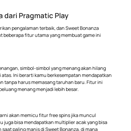
 dari Pragmatic Play
erikan pengalaman terbaik, dan Sweet Bonanza
kut beberapa fitur utama yang membuat game ini
enangan, simbol-simbol yang menang akan hilang
ri atas. Ini berarti kamu berkesempatan mendapatkan
n tanpa harus memasang taruhan baru. Fitur ini
peluang menang menjadi lebih besar.
rni akan memicu fitur free spins jika muncul
kamu juga bisa mendapatkan multiplier acak yang bisa
 saat paling manis di Sweet Bonanza, di mana