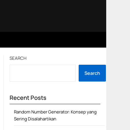
SEARCH
Search
Recent Posts
Random Number Generator: Konsep yang
Sering Disalahartikan