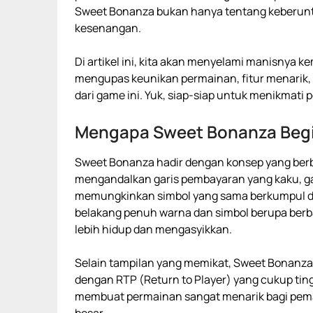
Sweet Bonanza bukan hanya tentang keberunt
kesenangan.
Di artikel ini, kita akan menyelami manisnya
mengupas keunikan permainan, fitur menarik, d
dari game ini. Yuk, siap-siap untuk menikmati
Mengapa Sweet Bonanza Begi
Sweet Bonanza hadir dengan konsep yang berbed
mengandalkan garis pembayaran yang kaku, g
memungkinkan simbol yang sama berkumpul da
belakang penuh warna dan simbol berupa berba
lebih hidup dan mengasyikkan.
Selain tampilan yang memikat, Sweet Bonan
dengan RTP (Return to Player) yang cukup tinggi
membuat permainan sangat menarik bagi pema