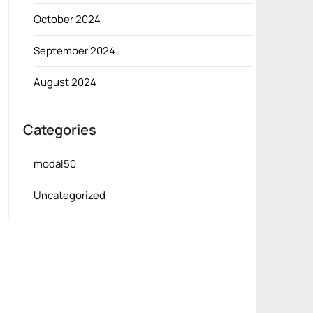
October 2024
September 2024
August 2024
Categories
modal50
Uncategorized