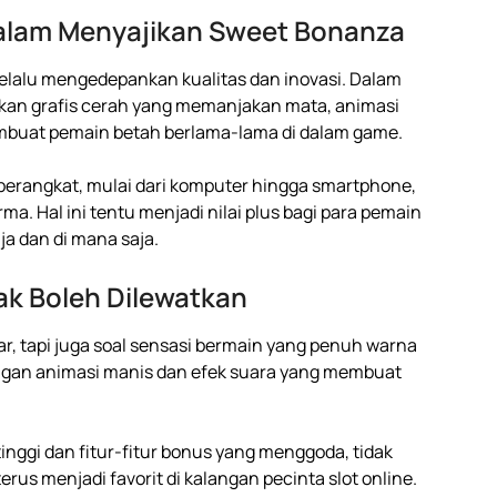
alam Menyajikan Sweet Bonanza
selalu mengedepankan kualitas dan inovasi. Dalam
an grafis cerah yang memanjakan mata, animasi
embuat pemain betah berlama-lama di dalam game.
i perangkat, mulai dari komputer hingga smartphone,
a. Hal ini tentu menjadi nilai plus bagi para pemain
ja dan di mana saja.
k Boleh Dilewatkan
, tapi juga soal sensasi bermain yang penuh warna
ngan animasi manis dan efek suara yang membuat
ggi dan fitur-fitur bonus yang menggoda, tidak
rus menjadi favorit di kalangan pecinta slot online.