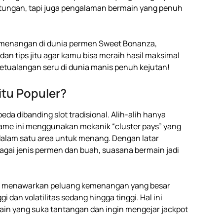
ungan, tapi juga pengalaman bermain yang penuh
 kemenangan di dunia permen Sweet Bonanza,
an tips jitu agar kamu bisa meraih hasil maksimal
 petualangan seru di dunia manis penuh kejutan!
tu Populer?
a dibanding slot tradisional. Alih-alih hanya
ame ini menggunakan mekanik “cluster pays” yang
lam satu area untuk menang. Dengan latar
gai jenis permen dan buah, suasana bermain jadi
za menawarkan peluang kemenangan yang besar
 dan volatilitas sedang hingga tinggi. Hal ini
in yang suka tantangan dan ingin mengejar jackpot